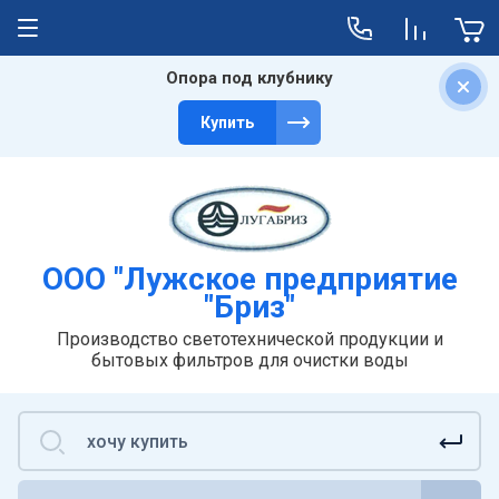
Опора под клубнику
Главная
О компании
Услуги
Доставка
Купить
Пользователи
Отзывы
Литьё
Транспортные компании
Штамповка
Службы доставки
Аренда помещений
ООО "Лужское предприятие
"Бриз"
Производство светотехнической продукции и
бытовых фильтров для очистки воды