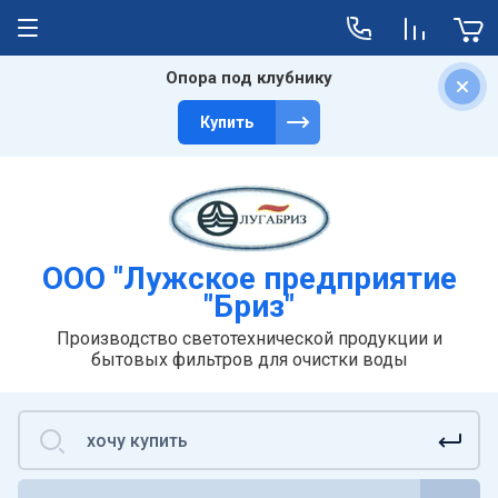
Опора под клубнику
Главная
О компании
Услуги
Доставка
Купить
Пользователи
Отзывы
Литьё
Транспортные компании
Штамповка
Службы доставки
Аренда помещений
ООО "Лужское предприятие
"Бриз"
Производство светотехнической продукции и
бытовых фильтров для очистки воды