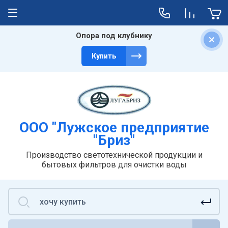
Опора под клубнику
Главная
О компании
Услуги
Доставка
Купить
Пользователи
Отзывы
Литьё
Транспортные компании
Штамповка
Службы доставки
Аренда помещений
ООО "Лужское предприятие
"Бриз"
Производство светотехнической продукции и
бытовых фильтров для очистки воды