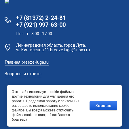
+7 (81372) 2-24-81
+7 (921) 997-63-00
Пн-Пт.: 8:00 -17:00
Ленинградская область, город Луга,
ул.Кингисеппа,11 breeze.luga@inbox.ru
Главная breeze-luga.ru
Вопросы и ответы
Этот сайт использует cookie-файлы и
другие технологии для улучшения его
работы. Продолжая работу с сайтом, Вы
Хорошо
разрешаете использование cookie-
файлов. Вы всегда можете отключить
файлы cookie в настройках Вашего
браузера.
Мегагрупп.ру